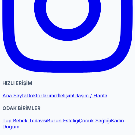
HIZLI ERİŞİM
Ana Sayfa
Doktorlarımız
İletişim
Ulaşım / Harita
ODAK BİRİMLER
Tüp Bebek Tedavisi
Burun Estetiği
Çocuk Sağlığı
Kadın
Doğum