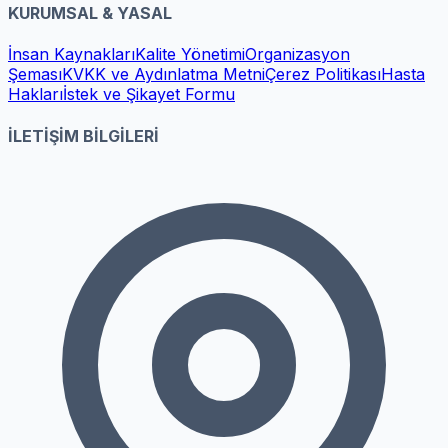
KURUMSAL & YASAL
İnsan Kaynakları
Kalite Yönetimi
Organizasyon
Şeması
KVKK ve Aydınlatma Metni
Çerez Politikası
Hasta
Hakları
İstek ve Şikayet Formu
İLETİŞİM BİLGİLERİ