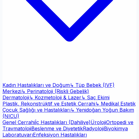
Kadın Hastalıkları ve Doğum
↳ Tüp Bebek (IVF)
Merkezi
↳ Perinatoloji (Riskli Gebelik)
Dermatoloji
↳ Kozmetoloji & Lazer
↳ Saç Ekimi
Plastik, Rekonstrüktif ve Estetik Cerrahi
↳ Medikal Estetik
Çocuk Sağlığı ve Hastalıkları
↳ Yenidoğan Yoğun Bakım
(NICU)
Genel Cerrahi
İç Hastalıkları (Dahiliye)
Üroloji
Ortopedi ve
Travmatoloji
Beslenme ve Diyetetik
Radyoloji
Biyokimya
Laboratuvarı
Enfeksiyon Hastalıkları