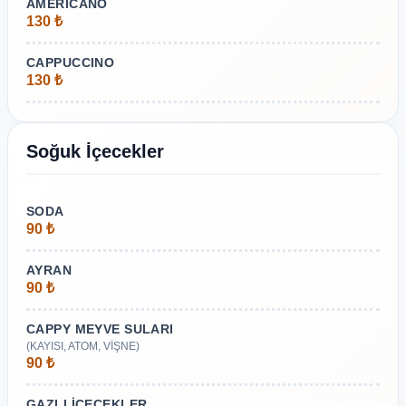
AMERICANO
130 ₺
CAPPUCCINO
130 ₺
Soğuk İçecekler
SODA
90 ₺
AYRAN
90 ₺
CAPPY MEYVE SULARI
(KAYISI, ATOM, VİŞNE)
90 ₺
GAZLI İÇECEKLER