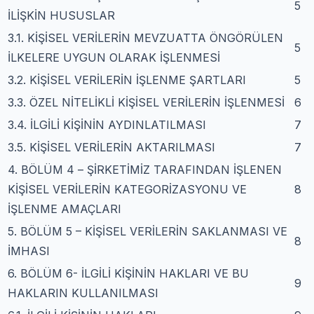
5
İLİŞKİN HUSUSLAR
3.1. KİŞİSEL VERİLERİN MEVZUATTA ÖNGÖRÜLEN
5
İLKELERE UYGUN OLARAK İŞLENMESİ
3.2. KİŞİSEL VERİLERİN İŞLENME ŞARTLARI
5
3.3. ÖZEL NİTELİKLİ KİŞİSEL VERİLERİN İŞLENMESİ
6
3.4. İLGİLİ KİŞİNİN AYDINLATILMASI
7
3.5. KİŞİSEL VERİLERİN AKTARILMASI
7
4. BÖLÜM 4 – ŞİRKETİMİZ TARAFINDAN İŞLENEN
KİŞİSEL VERİLERİN KATEGORİZASYONU VE
8
İŞLENME AMAÇLARI
5. BÖLÜM 5 – KİŞİSEL VERİLERİN SAKLANMASI VE
8
İMHASI
6. BÖLÜM 6- İLGİLİ KİŞİNİN HAKLARI VE BU
9
HAKLARIN KULLANILMASI