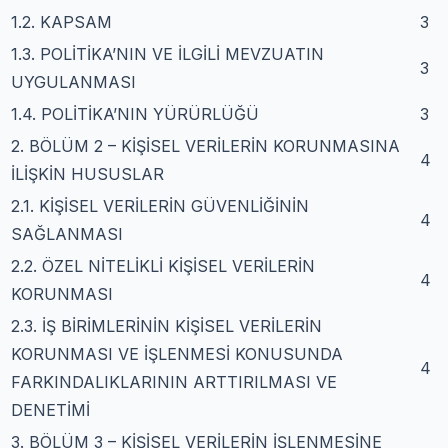
1.2. KAPSAM
3
1.3. POLİTİKA’NIN VE İLGİLİ MEVZUATIN
3
UYGULANMASI
1.4. POLİTİKA’NIN YÜRÜRLÜĞÜ
3
2. BÖLÜM 2 – KİŞİSEL VERİLERİN KORUNMASINA
4
İLİŞKİN HUSUSLAR
2.1. KİŞİSEL VERİLERİN GÜVENLİĞİNİN
4
SAĞLANMASI
2.2. ÖZEL NİTELİKLİ KİŞİSEL VERİLERİN
4
KORUNMASI
2.3. İŞ BİRİMLERİNİN KİŞİSEL VERİLERİN
KORUNMASI VE İŞLENMESİ KONUSUNDA
4
FARKINDALIKLARININ ARTTIRILMASI VE
DENETİMİ
3. BÖLÜM 3 – KİŞİSEL VERİLERİN İŞLENMESİNE