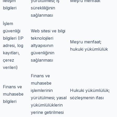
iletişim
yürütülmesi; iş
Meşru menfaat
bilgileri
sürekliliğinin
sağlanması
İşlem
güvenliği
Web sitesi ve bilgi
bilgileri (IP
teknolojileri
Meşru menfaat;
adresi, log
altyapısının
hukuki yükümlülük
kayıtları,
güvenliğinin
çerez
sağlanması
verileri)
Finans ve
muhasebe
Finans ve
işlemlerinin
Hukuki yükümlülük;
muhasebe
yürütülmesi; yasal
sözleşmenin ifası
bilgileri
yükümlülüklerin
yerine getirilmesi