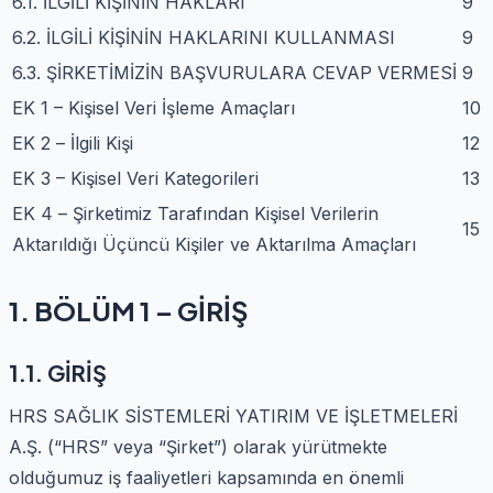
6.1. İLGİLİ KİŞİNİN HAKLARI
9
6.2. İLGİLİ KİŞİNİN HAKLARINI KULLANMASI
9
6.3. ŞİRKETİMİZİN BAŞVURULARA CEVAP VERMESİ
9
EK 1 – Kişisel Veri İşleme Amaçları
10
EK 2 – İlgili Kişi
12
EK 3 – Kişisel Veri Kategorileri
13
EK 4 – Şirketimiz Tarafından Kişisel Verilerin
15
Aktarıldığı Üçüncü Kişiler ve Aktarılma Amaçları
1. BÖLÜM 1 – GİRİŞ
1.1. GİRİŞ
HRS SAĞLIK SİSTEMLERİ YATIRIM VE İŞLETMELERİ
A.Ş. (“HRS” veya “Şirket”) olarak yürütmekte
olduğumuz iş faaliyetleri kapsamında en önemli