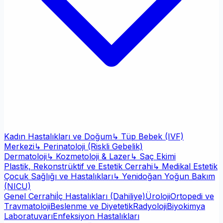
Kadın Hastalıkları ve Doğum
↳ Tüp Bebek (IVF)
Merkezi
↳ Perinatoloji (Riskli Gebelik)
Dermatoloji
↳ Kozmetoloji & Lazer
↳ Saç Ekimi
Plastik, Rekonstrüktif ve Estetik Cerrahi
↳ Medikal Estetik
Çocuk Sağlığı ve Hastalıkları
↳ Yenidoğan Yoğun Bakım
(NICU)
Genel Cerrahi
İç Hastalıkları (Dahiliye)
Üroloji
Ortopedi ve
Travmatoloji
Beslenme ve Diyetetik
Radyoloji
Biyokimya
Laboratuvarı
Enfeksiyon Hastalıkları