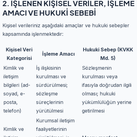
2. İŞLENEN KİŞİSEL VERİLER, İŞLEME
AMACI VE HUKUKİ SEBEBİ
Kişisel verileriniz aşağıdaki amaçlar ve hukuki sebepler
kapsamında işlenmektedir:
Kişisel Veri
Hukuki Sebep (KVKK
İşleme Amacı
Kategorisi
Md. 5)
Kimlik ve
İş ilişkisinin
Sözleşmenin
iletişim
kurulması ve
kurulması veya
bilgileri (ad-
sürdürülmesi;
ifasıyla doğrudan ilgili
soyad, e-
sözleşme
olması; hukuki
posta,
süreçlerinin
yükümlülüğün yerine
telefon)
yürütülmesi
getirilmesi
Kurumsal iletişim
Kimlik ve
faaliyetlerinin