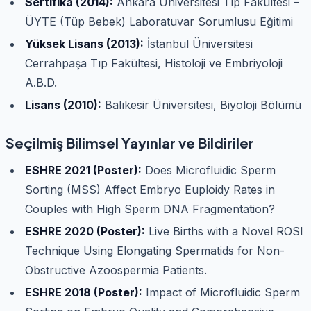
Sertifika (2014):
Ankara Üniversitesi Tıp Fakültesi –
ÜYTE (Tüp Bebek) Laboratuvar Sorumlusu Eğitimi
Yüksek Lisans (2013):
İstanbul Üniversitesi
Cerrahpaşa Tıp Fakültesi, Histoloji ve Embriyoloji
A.B.D.
Lisans (2010):
Balıkesir Üniversitesi, Biyoloji Bölümü
Seçilmiş Bilimsel Yayınlar ve Bildiriler
ESHRE 2021 (Poster):
Does Microfluidic Sperm
Sorting (MSS) Affect Embryo Euploidy Rates in
Couples with High Sperm DNA Fragmentation?
ESHRE 2020 (Poster):
Live Births with a Novel ROSI
Technique Using Elongating Spermatids for Non-
Obstructive Azoospermia Patients.
ESHRE 2018 (Poster):
Impact of Microfluidic Sperm