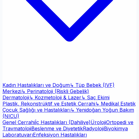
Kadın Hastalıkları ve Doğum
↳ Tüp Bebek (IVF)
Merkezi
↳ Perinatoloji (Riskli Gebelik)
Dermatoloji
↳ Kozmetoloji & Lazer
↳ Saç Ekimi
Plastik, Rekonstrüktif ve Estetik Cerrahi
↳ Medikal Estetik
Çocuk Sağlığı ve Hastalıkları
↳ Yenidoğan Yoğun Bakım
(NICU)
Genel Cerrahi
İç Hastalıkları (Dahiliye)
Üroloji
Ortopedi ve
Travmatoloji
Beslenme ve Diyetetik
Radyoloji
Biyokimya
Laboratuvarı
Enfeksiyon Hastalıkları