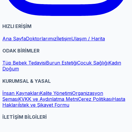
HIZLI ERİŞİM
Ana Sayfa
Doktorlarımız
İletişim
Ulaşım / Harita
ODAK BİRİMLER
Tüp Bebek Tedavisi
Burun Estetiği
Çocuk Sağlığı
Kadın
Doğum
KURUMSAL & YASAL
İnsan Kaynakları
Kalite Yönetimi
Organizasyon
Şeması
KVKK ve Aydınlatma Metni
Çerez Politikası
Hasta
Hakları
İstek ve Şikayet Formu
İLETİŞİM BİLGİLERİ