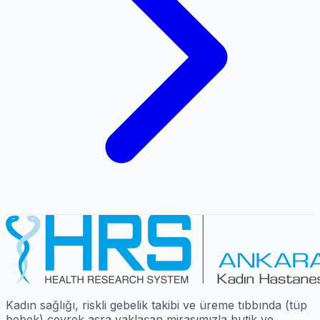
Kadın sağlığı, riskli gebelik takibi ve üreme tıbbında (tüp
bebek) çeyrek asra yaklaşan mirasımızla butik ve