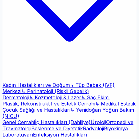
Kadın Hastalıkları ve Doğum
↳ Tüp Bebek (IVF)
Merkezi
↳ Perinatoloji (Riskli Gebelik)
Dermatoloji
↳ Kozmetoloji & Lazer
↳ Saç Ekimi
Plastik, Rekonstrüktif ve Estetik Cerrahi
↳ Medikal Estetik
Çocuk Sağlığı ve Hastalıkları
↳ Yenidoğan Yoğun Bakım
(NICU)
Genel Cerrahi
İç Hastalıkları (Dahiliye)
Üroloji
Ortopedi ve
Travmatoloji
Beslenme ve Diyetetik
Radyoloji
Biyokimya
Laboratuvarı
Enfeksiyon Hastalıkları