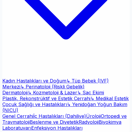
Kadın Hastalıkları ve Doğum
↳ Tüp Bebek (IVF)
Merkezi
↳ Perinatoloji (Riskli Gebelik)
Dermatoloji
↳ Kozmetoloji & Lazer
↳ Saç Ekimi
Plastik, Rekonstrüktif ve Estetik Cerrahi
↳ Medikal Estetik
Çocuk Sağlığı ve Hastalıkları
↳ Yenidoğan Yoğun Bakım
(NICU)
Genel Cerrahi
İç Hastalıkları (Dahiliye)
Üroloji
Ortopedi ve
Travmatoloji
Beslenme ve Diyetetik
Radyoloji
Biyokimya
Laboratuvarı
Enfeksiyon Hastalıkları