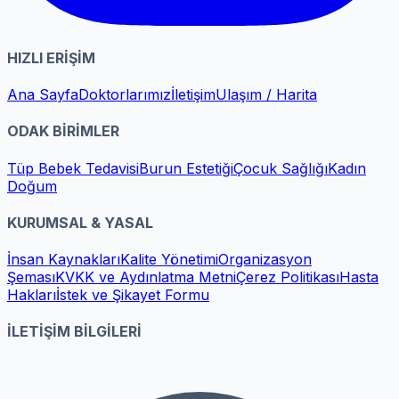
HIZLI ERİŞİM
Ana Sayfa
Doktorlarımız
İletişim
Ulaşım / Harita
ODAK BİRİMLER
Tüp Bebek Tedavisi
Burun Estetiği
Çocuk Sağlığı
Kadın
Doğum
KURUMSAL & YASAL
İnsan Kaynakları
Kalite Yönetimi
Organizasyon
Şeması
KVKK ve Aydınlatma Metni
Çerez Politikası
Hasta
Hakları
İstek ve Şikayet Formu
İLETİŞİM BİLGİLERİ