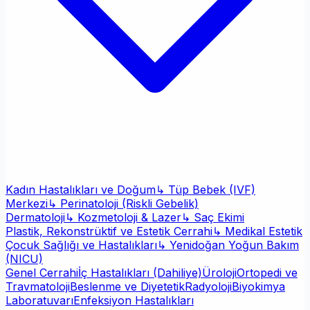
Kadın Hastalıkları ve Doğum
↳ Tüp Bebek (IVF)
Merkezi
↳ Perinatoloji (Riskli Gebelik)
Dermatoloji
↳ Kozmetoloji & Lazer
↳ Saç Ekimi
Plastik, Rekonstrüktif ve Estetik Cerrahi
↳ Medikal Estetik
Çocuk Sağlığı ve Hastalıkları
↳ Yenidoğan Yoğun Bakım
(NICU)
Genel Cerrahi
İç Hastalıkları (Dahiliye)
Üroloji
Ortopedi ve
Travmatoloji
Beslenme ve Diyetetik
Radyoloji
Biyokimya
Laboratuvarı
Enfeksiyon Hastalıkları