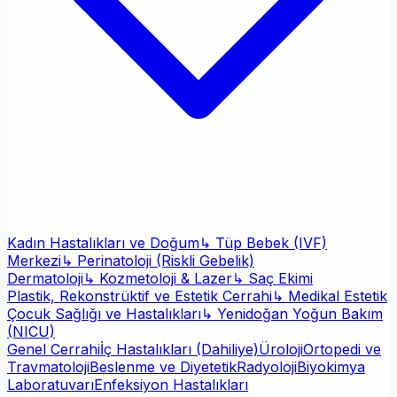
Kadın Hastalıkları ve Doğum
↳ Tüp Bebek (IVF)
Merkezi
↳ Perinatoloji (Riskli Gebelik)
Dermatoloji
↳ Kozmetoloji & Lazer
↳ Saç Ekimi
Plastik, Rekonstrüktif ve Estetik Cerrahi
↳ Medikal Estetik
Çocuk Sağlığı ve Hastalıkları
↳ Yenidoğan Yoğun Bakım
(NICU)
Genel Cerrahi
İç Hastalıkları (Dahiliye)
Üroloji
Ortopedi ve
Travmatoloji
Beslenme ve Diyetetik
Radyoloji
Biyokimya
Laboratuvarı
Enfeksiyon Hastalıkları