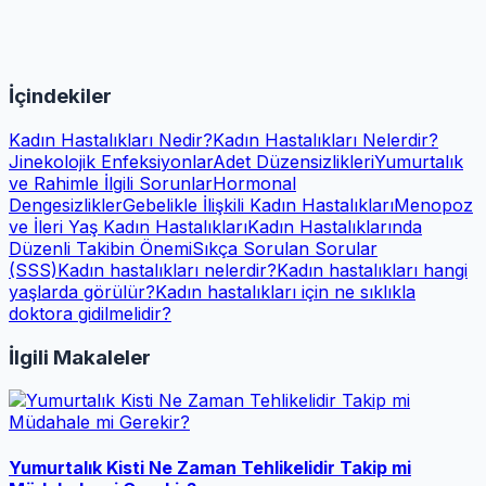
İçindekiler
Kadın Hastalıkları Nedir?
Kadın Hastalıkları Nelerdir?
Jinekolojik Enfeksiyonlar
Adet Düzensizlikleri
Yumurtalık
ve Rahimle İlgili Sorunlar
Hormonal
Dengesizlikler
Gebelikle İlişkili Kadın Hastalıkları
Menopoz
ve İleri Yaş Kadın Hastalıkları
Kadın Hastalıklarında
Düzenli Takibin Önemi
Sıkça Sorulan Sorular
(SSS)
Kadın hastalıkları nelerdir?
Kadın hastalıkları hangi
yaşlarda görülür?
Kadın hastalıkları için ne sıklıkla
doktora gidilmelidir?
İlgili Makaleler
Yumurtalık Kisti Ne Zaman Tehlikelidir Takip mi