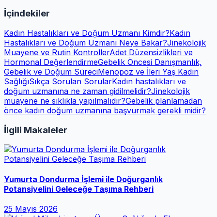
İçindekiler
Kadın Hastalıkları ve Doğum Uzmanı Kimdir?
Kadın
Hastalıkları ve Doğum Uzmanı Neye Bakar?
Jinekolojik
Muayene ve Rutin Kontroller
Adet Düzensizlikleri ve
Hormonal Değerlendirme
Gebelik Öncesi Danışmanlık,
Gebelik ve Doğum Süreci
Menopoz ve İleri Yaş Kadın
Sağlığı
Sıkça Sorulan Sorular
Kadın hastalıkları ve
doğum uzmanına ne zaman gidilmelidir?
Jinekolojik
muayene ne sıklıkla yapılmalıdır?
Gebelik planlamadan
önce kadın doğum uzmanına başvurmak gerekli midir?
İlgili Makaleler
Yumurta Dondurma İşlemi ile Doğurganlık
Potansiyelini Geleceğe Taşıma Rehberi
25 Mayıs 2026