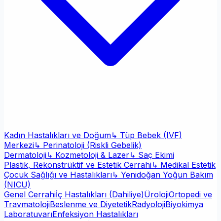
Kadın Hastalıkları ve Doğum
↳ Tüp Bebek (IVF)
Merkezi
↳ Perinatoloji (Riskli Gebelik)
Dermatoloji
↳ Kozmetoloji & Lazer
↳ Saç Ekimi
Plastik, Rekonstrüktif ve Estetik Cerrahi
↳ Medikal Estetik
Çocuk Sağlığı ve Hastalıkları
↳ Yenidoğan Yoğun Bakım
(NICU)
Genel Cerrahi
İç Hastalıkları (Dahiliye)
Üroloji
Ortopedi ve
Travmatoloji
Beslenme ve Diyetetik
Radyoloji
Biyokimya
Laboratuvarı
Enfeksiyon Hastalıkları